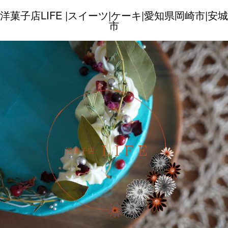
洋菓子店LIFE |スイーツ|ケーキ|愛知県岡崎市|安城
市